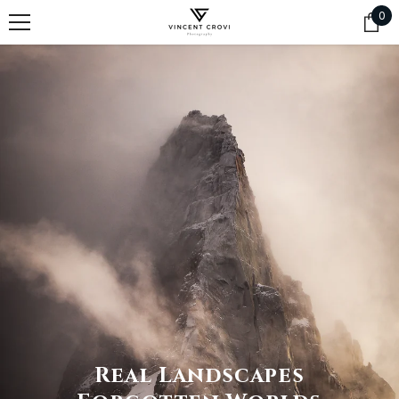
SKIP TO CONTENT
0
0
ite
Real Landscapes